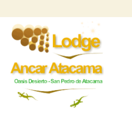
Dirección
Pasaje La
Duque
San Pedr
Antofagas
Email: i
LODGE ANCAR ATACAMA