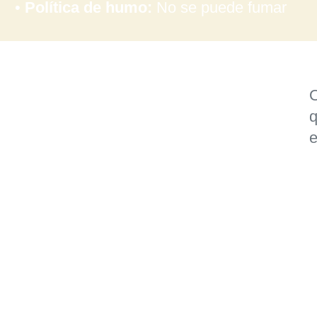
•
Política de humo:
No se puede fumar
sana # 654 - Ayllu de Conde
O
q
o de Atacama - Región de
e
ta - 1410000 - Chile
nfo@ancaratacama.com