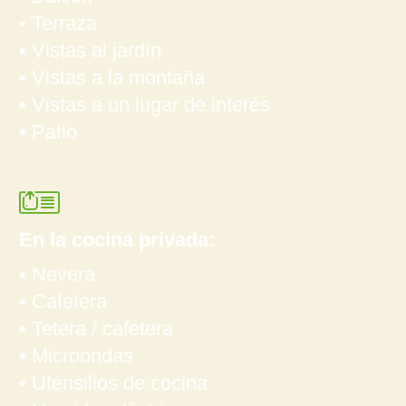
• Terraza
• Vistas al jardín
• Vistas a la montaña
• Vistas a un lugar de interés
• Patio
En la cocina privada:
• Nevera
• Cafetera
• Tetera / cafetera
• Microondas
• Utensilios de cocina